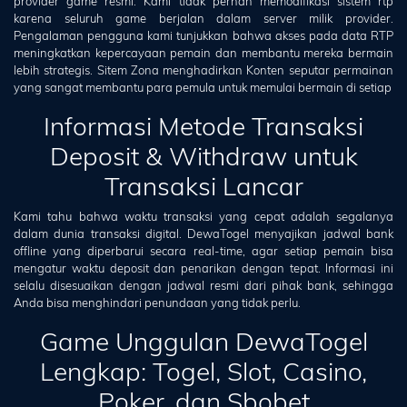
provider game resmi. Kami tidak pernah memodifikasi sistem rtp
karena seluruh game berjalan dalam server milik provider.
Pengalaman pengguna kami tunjukkan bahwa akses pada data RTP
meningkatkan kepercayaan pemain dan membantu mereka bermain
lebih strategis. Sitem Zona menghadirkan Konten seputar permainan
yang sangat membantu para pemula untuk memulai bermain di setiap
Informasi Metode Transaksi
Deposit & Withdraw untuk
Transaksi Lancar
Kami tahu bahwa waktu transaksi yang cepat adalah segalanya
dalam dunia transaksi digital. DewaTogel menyajikan jadwal bank
offline yang diperbarui secara real-time, agar setiap pemain bisa
mengatur waktu deposit dan penarikan dengan tepat. Informasi ini
selalu disesuaikan dengan jadwal resmi dari pihak bank, sehingga
Anda bisa menghindari penundaan yang tidak perlu.
Game Unggulan DewaTogel
Lengkap: Togel, Slot, Casino,
Poker, dan Sbobet